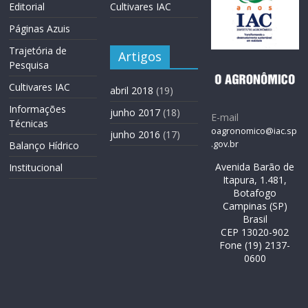
Editorial
Cultivares IAC
Páginas Azuis
Trajetória de
Artigos
Pesquisa
Cultivares IAC
abril 2018
(19)
Informações
junho 2017
(18)
E-mail
Técnicas
oagronomico@iac.sp
junho 2016
(17)
.gov.br
Balanço Hídrico
Avenida Barão de
Institucional
Itapura, 1.481,
Botafogo
Campinas (SP)
Brasil
CEP 13020-902
Fone (19) 2137-
0600