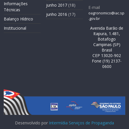
Informações
junho 2017
(18)
E-mail
Técnicas
oagronomico@iac.sp
junho 2016
(17)
.gov.br
Balanço Hídrico
Avenida Barão de
Institucional
Itapura, 1.481,
Botafogo
Campinas (SP)
Brasil
CEP 13020-902
Fone (19) 2137-
0600
Desenvolvido por
Intermídia Serviços de Propaganda