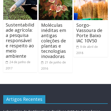
Sustentabilid
Moléculas
Sorgo-
ade agrícola:
inéditas em
Vassoura de
a pesquisa
antigas
Porte Baixo
responsável
coleções de
IAC 10V50
e respeito ao
plantas e
9 de abril de
meio
tecnologias
2018
ambiente
inovadoras
24 de junho de
21 de junho de
2017
2016
Artigos Recentes