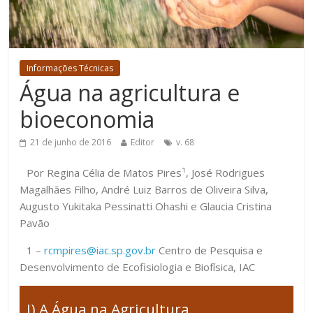
Informações Técnicas
Água na agricultura e
bioeconomia
21 de junho de 2016
Editor
v. 68
Por Regina Célia de Matos Pires¹, José Rodrigues
Magalhães Filho, André Luiz Barros de Oliveira Silva,
Augusto Yukitaka Pessinatti Ohashi e Glaucia Cristina
Pavão
1 –
rcmpires@iac.sp.gov.br
Centro de Pesquisa e
Desenvolvimento de Ecofisiologia e Biofísica, IAC
I) A Água na Agricultura