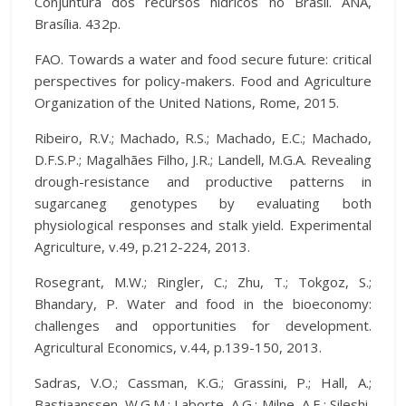
Conjuntura dos recursos hídricos no Brasil. ANA,
Brasília. 432p.
FAO. Towards a water and food secure future: critical
perspectives for policy-makers. Food and Agriculture
Organization of the United Nations, Rome, 2015.
Ribeiro, R.V.; Machado, R.S.; Machado, E.C.; Machado,
D.F.S.P.; Magalhães Filho, J.R.; Landell, M.G.A. Revealing
drough-resistance and productive patterns in
sugarcaneg genotypes by evaluating both
physiological responses and stalk yield. Experimental
Agriculture, v.49, p.212-224, 2013.
Rosegrant, M.W.; Ringler, C.; Zhu, T.; Tokgoz, S.;
Bhandary, P. Water and food in the bioeconomy:
challenges and opportunities for development.
Agricultural Economics, v.44, p.139-150, 2013.
Sadras, V.O.; Cassman, K.G.; Grassini, P.; Hall, A.;
Bastiaanssen, W.G.M.; Laborte, A.G.; Milne, A.E.; Sileshi,