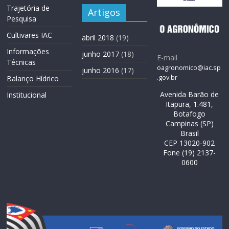
Trajetória de
Artigos
Pesquisa
Cultivares IAC
abril 2018
(19)
Informações
junho 2017
(18)
E-mail
Técnicas
oagronomico@iac.sp
junho 2016
(17)
.gov.br
Balanço Hídrico
Avenida Barão de
Institucional
Itapura, 1.481,
Botafogo
Campinas (SP)
Brasil
CEP 13020-902
Fone (19) 2137-
0600