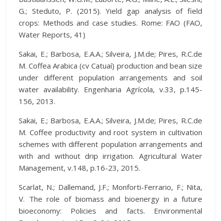
G.; Steduto, P. (2015). Yield gap analysis of field
crops: Methods and case studies. Rome: FAO (FAO,
Water Reports, 41)
Sakai, E.; Barbosa, E.A.A.; Silveira, J.M.de; Pires, R.C.de
M. Coffea Arabica (cv Catuaí) production and bean size
under different population arrangements and soil
water availability. Engenharia Agrícola, v.33, p.145-
156, 2013.
Sakai, E.; Barbosa, E.A.A.; Silveira, J.M.de; Pires, R.C.de
M. Coffee productivity and root system in cultivation
schemes with different population arrangements and
with and without drip irrigation. Agricultural Water
Management, v.148, p.16-23, 2015.
Scarlat, N.; Dallemand, J.F.; Monforti-Ferrario, F.; Nita,
V. The role of biomass and bioenergy in a future
bioeconomy: Policies and facts. Environmental