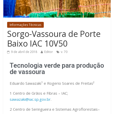
Informações Técnicas
Sorgo-Vassoura de Porte
Baixo IAC 10V50
9 de abril de 2018
Editor
v. 70
Tecnologia verde para produção
de vassoura
Eduardo Sawazaki¹ e Rogerio Soares de Freitas²
1 Centro de Grãos e Fibras – IAC;
sawazaki@iac.sp.gov.br
.
2 Centro de Seringueira e Sistemas Agroflorestais–