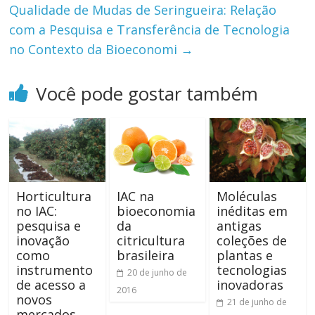
Qualidade de Mudas de Seringueira: Relação
com a Pesquisa e Transferência de Tecnologia
no Contexto da Bioeconomi
→
Você pode gostar também
Horticultura
Moléculas
IAC na
no IAC:
inéditas em
bioeconomia
pesquisa e
antigas
da
inovação
coleções de
citricultura
como
plantas e
brasileira
instrumento
tecnologias
20 de junho de
de acesso a
inovadoras
2016
novos
21 de junho de
mercados