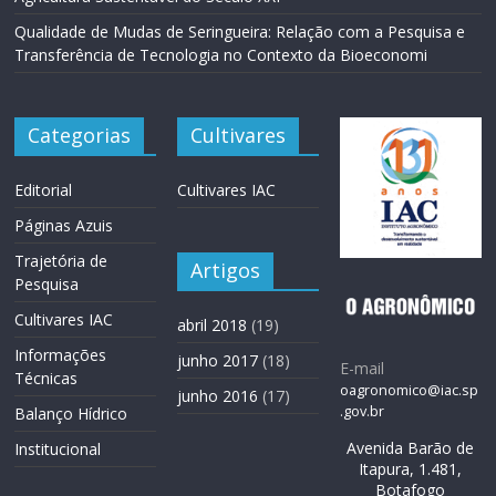
Qualidade de Mudas de Seringueira: Relação com a Pesquisa e
Transferência de Tecnologia no Contexto da Bioeconomi
Categorias
Cultivares
Editorial
Cultivares IAC
Páginas Azuis
Trajetória de
Artigos
Pesquisa
Cultivares IAC
abril 2018
(19)
Informações
junho 2017
(18)
E-mail
Técnicas
oagronomico@iac.sp
junho 2016
(17)
.gov.br
Balanço Hídrico
Avenida Barão de
Institucional
Itapura, 1.481,
Botafogo